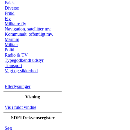
Falck
Diverse
Fritid
Fly
Militære fly
Navigation, satellitter mv.
Kommunalt, offentligt mv.
Maritim
Militær
Politi
Radio & TV
Typegodkendt udstyr
Transport
Vagt og sikkerhed
Efterlysninger
Visning
Vis i fuldt vindue
SDFI frekvensregister
Søg