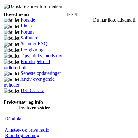
Hovedmenu
FEJL
Forside
Du har ikke adgang til 
Links
Forum
Software
Scanner FAQ
Lovgivning
Tips, tricks, mods mv.
Forudsigelse af
radioforhold
Seneste opdateringer
Arkiv over gamle
nyheder
DSI Classic
Frekvenser og info
Frekvens-sider
Båndplan
Amatør- og privatradio
Brand og redning